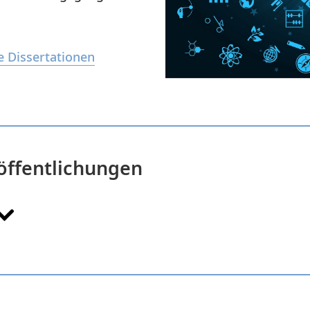
e Dissertationen
röffentlichungen
ler
T. Griemsmann
C. Klose
J. Hermsdorf
H. J.
f a Hydrogen Addition to the Inert Gas and
ructure and Mechanical Properties of Magnesium