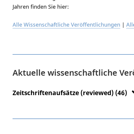
Jahren finden Sie hier:
Alle Wissenschaftliche Veröffentlichungen
|
All
Aktuelle wissenschaftliche Ve
Zeitschriftenaufsätze (reviewed) (46)
A. Abel
E. J. Breitbach
H. Holländer
M. Mül
Maier
S. Kaierle
L. Overmeyer
Influence o
Subsequent Heat Treatments on the Microst