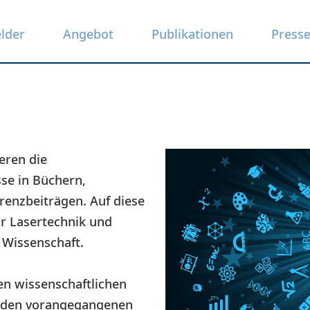
elder
Angebot
Publikationen
Press
eren die
se in Büchern,
renzbeiträgen. Auf diese
ur Lasertechnik und
 Wissenschaft.
ten wissenschaftlichen
s den vorangegangenen