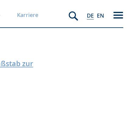
e
Karriere
DE
EN
ßstab zur