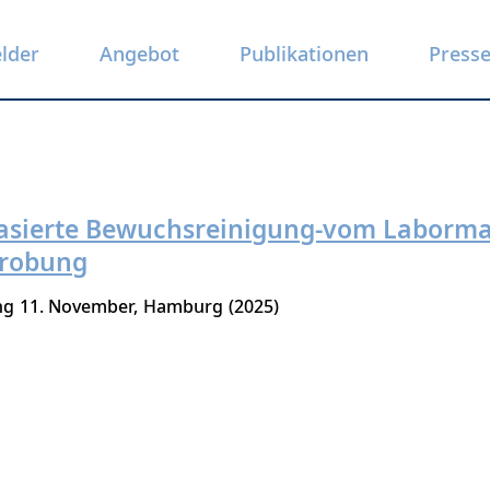
elder
Angebot
Publikationen
Press
basierte Bewuchsreinigung-vom Laborma
probung
ng
11. November
Hamburg
2025