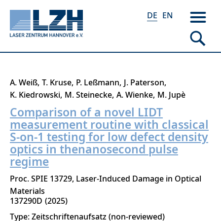
DE
EN
Direkt
A. Weiß
T. Kruse
P. Leßmann
J. Paterson
zum
K. Kiedrowski
M. Steinecke
A. Wienke
M. Jupè
Inhalt
Comparison of a novel LIDT
measurement routine with classical
S-on-1 testing for low defect density
optics in thenanosecond pulse
regime
Proc. SPIE 13729, Laser-Induced Damage in Optical
Materials
137290D
2025
Type: Zeitschriftenaufsatz (non-reviewed)