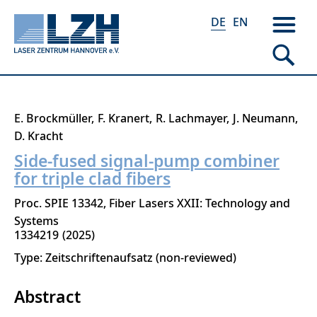
DE
EN
Direkt
E. Brockmüller
F. Kranert
R. Lachmayer
J. Neumann
zum
D. Kracht
Inhalt
Side-fused signal-pump combiner
for triple clad fibers
Proc. SPIE 13342, Fiber Lasers XXII: Technology and
Systems
1334219
2025
Type: Zeitschriftenaufsatz (non-reviewed)
Abstract