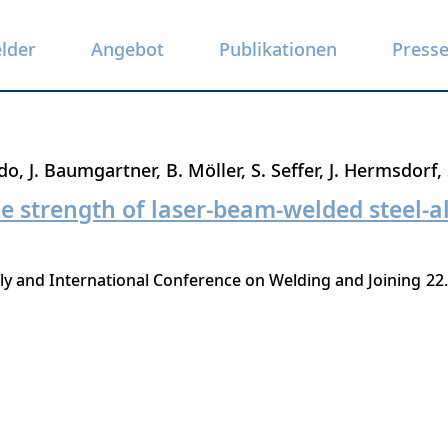
elder
Angebot
Publikationen
Press
hdo
J. Baumgartner
B. Möller
S. Seffer
J. Hermsdorf
ue strength of laser-beam-welded steel-
y and International Conference on Welding and Joining
22.