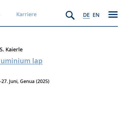
e
Karriere
DE
EN
S. Kaierle
aluminium lap
-27. Juni
Genua
2025