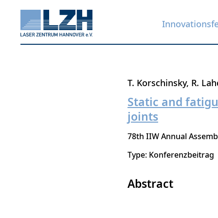
Innovationsf
Direkt
T. Korschinsky
R. La
zum
Static and fatig
Inhalt
joints
78th IIW Annual Assembl
Type: Konferenzbeitrag
Abstract