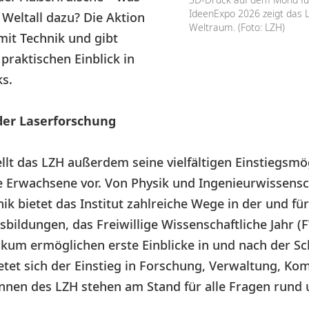
IdeenExpo 2026 zeigt das 
Weltall dazu? Die Aktion
Weltraum. (Foto: LZH)
 mit Technik und gibt
praktischen Einblick in
ks.
der Laserforschung
llt das LZH außerdem seine vielfältigen Einstiegsmö
e Erwachsene vor. Von Physik und Ingenieurwissensch
k bietet das Institut zahlreiche Wege in der und fü
usbildungen, das Freiwillige Wissenschaftliche Jahr (
kum ermöglichen erste Einblicke in und nach der S
tet sich der Einstieg in Forschung, Verwaltung, K
innen des LZH stehen am Stand für alle Fragen rund