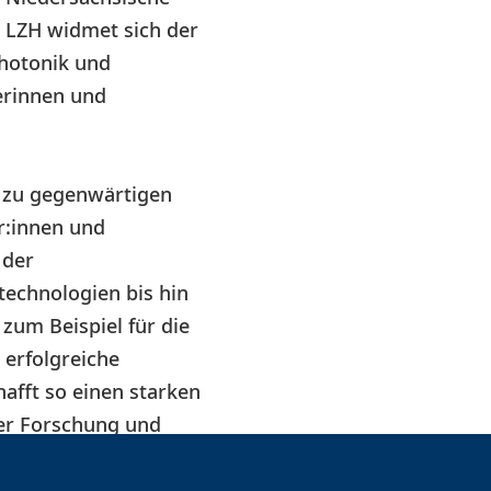
e LZH widmet sich der
hotonik und
erinnen und
 zu gegenwärtigen
r:innen und
 der
echnologien bis hin
zum Beispiel für die
 erfolgreiche
fft so einen starken
er Forschung und