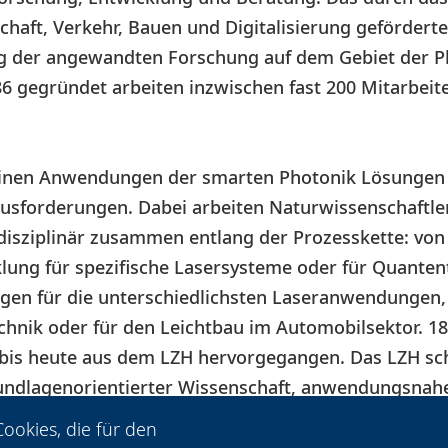
chaft, Verkehr, Bauen und Digitalisierung gefördert
ng der angewandten Forschung auf dem Gebiet der P
86 gegründet arbeiten inzwischen fast 200 Mitarbeit
seinen Anwendungen der smarten Photonik Lösungen
usforderungen. Dabei arbeiten Naturwissenschaftle
rdisziplinär zusammen entlang der Prozesskette: von
ng für spezifische Lasersysteme oder für Quantent
gen für die unterschiedlichsten Laseranwendungen, 
hnik oder für den Leichtbau im Automobilsektor. 18
is heute aus dem LZH hervorgegangen. Das LZH scha
undlagenorientierter Wissenschaft, anwendungsnah
Licht für Innovation.
ookies, die für den