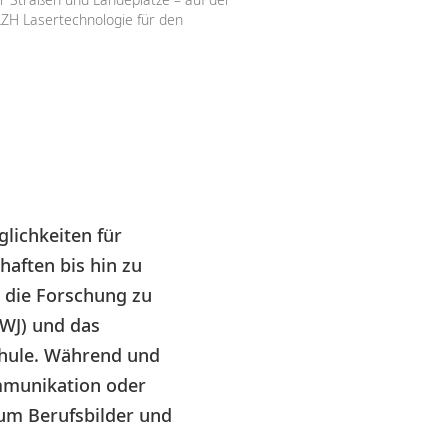
LZH Lasertechnologie für den
glichkeiten für
aften bis hin zu
r die Forschung zu
FWJ) und das
chule. Während und
ommunikation oder
 um Berufsbilder und