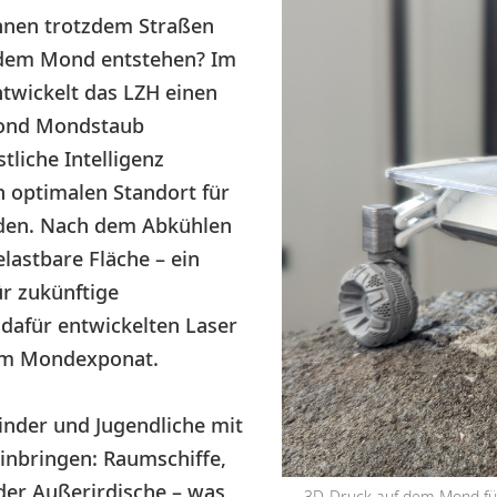
nnen trotzdem Straßen
 dem Mond entstehen? Im
twickelt das LZH einen
Mond Mondstaub
tliche Intelligenz
n optimalen Standort für
nden. Nach dem Abkühlen
elastbare Fläche – ein
ür zukünftige
dafür entwickelten Laser
nem Mondexponat.
inder und Jugendliche mit
einbringen: Raumschiffe,
oder Außerirdische – was
3D-Druck auf dem Mond für