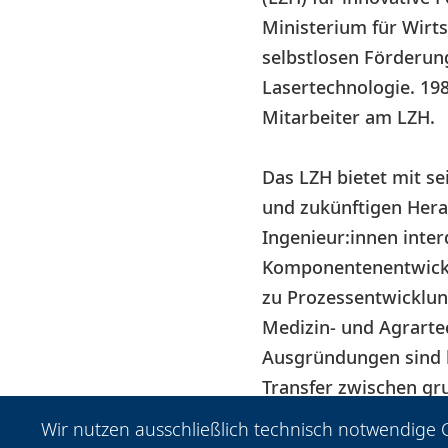
Ministerium für Wirts
selbstlosen Förderu
Lasertechnologie. 19
Mitarbeiter am LZH.
Das LZH bietet mit 
und zukünftigen Hera
Ingenieur:innen inte
Komponentenentwicklu
zu Prozessentwicklun
Medizin- und Agrartec
Ausgründungen sind b
Transfer zwischen gr
Industrie – und nutzt 
Wir nutzen ausschließlich technisch notwendige C