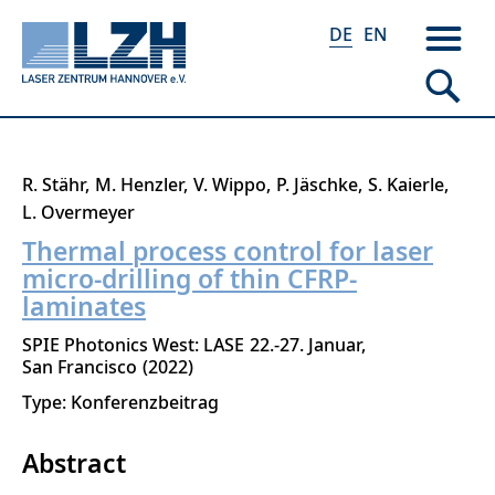
DE
EN
Direkt
R. Stähr
M. Henzler
V. Wippo
P. Jäschke
S. Kaierle
zum
L. Overmeyer
Inhalt
Thermal process control for laser
micro-drilling of thin CFRP-
laminates
SPIE Photonics West: LASE
22.-27. Januar
San Francisco
2022
Type: Konferenzbeitrag
Abstract