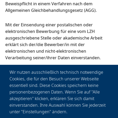
Beweispflicht in einem Verfahren nach dem
Allgemeinen Gleichbehandlungsgesetz (AGG).
Mit der Einsendung einer postalischen oder
elektronischen Bewerbung für eine vom LZH
ausgeschriebene Stelle oder akademische Arbeit
erklärt sich der/die Bewerber/in mit der
elektronischen und nicht-elektronischen
Verarbeitung seiner/ihrer Daten einverstanden.
Weitere Informationen finden Sie in unserer
Wir nutzen ausschließlich technisch notwendige
Datenschutzerklärung unter
Cookies, die für den Besuch unserer Webseite
www.lzh.de/datenschutzhinweise
.
essentiell sind. Diese Cookies speichern keine
personenbezogenen Daten. Wenn Sie auf "Alle
akzeptieren" klicken, erklären Sie sich damit
einverstanden. Ihre Auswahl können Sie jederzeit
unter "Einstellungen" ändern.