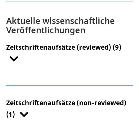
Aktuelle wissenschaftliche
Veröffentlichungen
Zeitschriftenaufsätze (reviewed) (9)
T. Böhm
M. Dafir
H. Erler
T.
Griemsmann
P. Jäschke
S. Fuhrmann
S.
Kaierle
Laser-based welding of thick-
Zeitschriftenaufsätze (non-reviewed)
walled borosilicate glass containers by
gravity-assisted sinking without additional
(1)
material
Journal of Laser Applications
1
38
2026
M. Springer
A. Wienke
J. Koch
S.