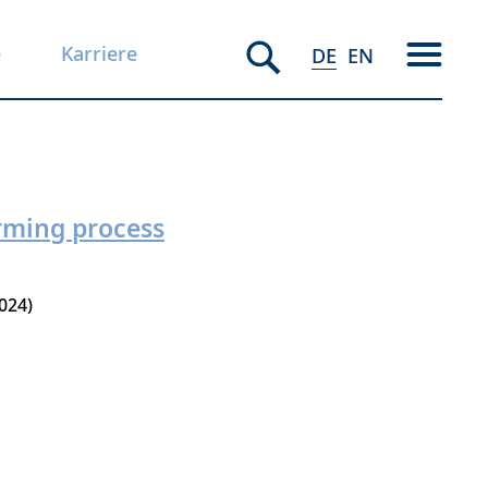
e
Karriere
DE
EN
orming process
024