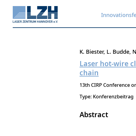
Innovationsf
Direkt
K. Biester
L. Budde
N
zum
Laser hot-wire c
Inhalt
chain
13th CIRP Conference o
Type: Konferenzbeitrag
Abstract