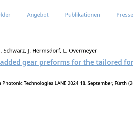
elder
Angebot
Publikationen
Press
. Schwarz
J. Hermsdorf
L. Overmeyer
ladded gear preforms for the tailored f
n Photonic Technologies LANE 2024
18. September
Fürth
2