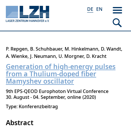
DE
EN
Direkt
P. Repgen
B. Schuhbauer
M. Hinkelmann
D. Wandt
zum
A. Wienke
J. Neumann
U. Morgner
D. Kracht
Inhalt
Generation of high-energy pulses
from a Thulium-doped fiber
Mamyshev oscillator
9th EPS-QEOD Europhoton Virtual Conference
30. August - 04. September
online
2020
Type: Konferenzbeitrag
Abstract