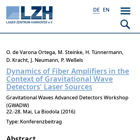
DE
EN
Direkt
O. de Varona Ortega
M. Steinke
H. Tünnermann
zum
D. Kracht
J. Neumann
P. Weßels
Inhalt
Dynamics of Fiber Amplifiers in the
Context of Gravitational Wave
Detectors' Laser Sources
Gravitational Waves Advanced Detectors Workshop
(GWADW)
22.-28. Mai
La Biodola
2016
Type: Konferenzbeitrag
Abstract