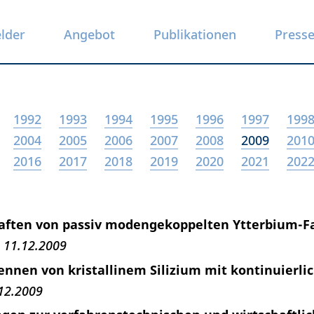
elder
Angebot
Publikationen
Press
1992
1993
1994
1995
1996
1997
199
2004
2005
2006
2007
2008
2009
201
2016
2017
2018
2019
2020
2021
202
aften von passiv modengekoppelten Ytterbium-F
11.12.2009
ennen von kristallinem Silizium mit kontinuierli
12.2009