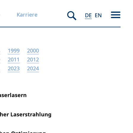
e
Karriere
DE
EN
8
1999
2000
0
2011
2012
2
2023
2024
aserlasern
cher Laserstrahlung