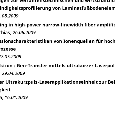
agen zur verfahrenstechnischen und wirtschaftli
indigkeitsprofilierung von Laminatfußbodenele
.08.2009
ring in high-power narrow-linewidth fiber amplifi
thias
26.06.2009
ssionscharakteristiken von Ionenquellen für hoc
rozesse
27.05.2009
ktion : Gen-Transfer mittels ultrakurzer Laserpu
29.04.2009
er Ultrakurzpuls-Laserapplikationseinheit zur B
gkeit
a
16.01.2009