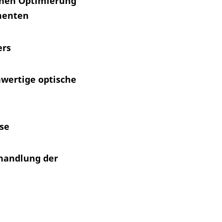
chen Optimierung
menten
ers
hwertige optische
lse
ehandlung der