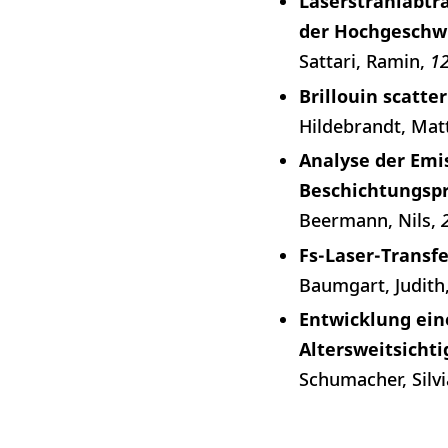
Laserstrahlabtr
der Hochgeschw
Sattari, Ramin
12
Brillouin scatte
Hildebrandt, Mat
Analyse der Emi
Beschichtungsp
Beermann, Nils
Fs-Laser-Transfe
Baumgart, Judith
Entwicklung ein
Altersweitsichti
Schumacher, Silvi