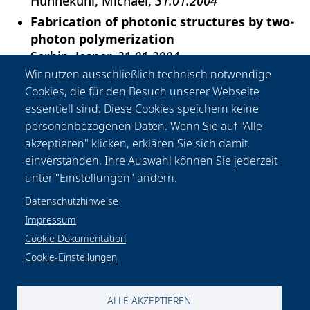
Hunnekuhl, Michael
31.01.2004
Fabrication of photonic structures by two-
photon polymerization
Serbin, Jesper
31.01.2004
Wir nutzen ausschließlich technisch notwendige
Untersuchungen zur extraluminalen
Cookies, die für den Besuch unserer Webseite
Laserangioplastie und Entwicklung von
essentiell sind. Diese Cookies speichern keine
Methoden zur Therapiekontrolle
personenbezogenen Daten. Wenn Sie auf "Alle
Will, Fabian
31.01.2004
akzeptieren" klicken, erklären Sie sich damit
Pulsed fiber lasers
einverstanden. Ihre Auswahl können Sie jederzeit
Adel, Peter
01.01.2004
unter "Einstellungen" ändern.
Datenschutzhinweise
Impressum
Cookie Dokumentation
Cookie-Einstellungen
Datenschutzhinweise
Rechtliches
Impressum
Kontakt & Anfahrt
Cookie-Einstellungen
ALLE AKZEPTIEREN