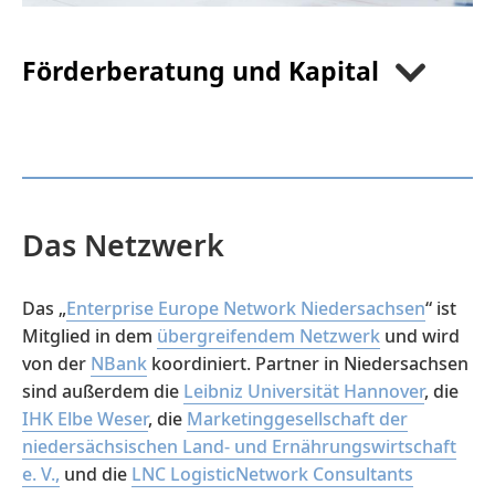
Förderberatung und Kapital
Technology & Business
Cooperation Days
Horizont Europa
Das Netzwerk
Das „
Enterprise Europe Network Niedersachsen
“ ist
Mitglied in dem
übergreifendem Netzwerk
und wird
von der
NBank
koordiniert. Partner in Niedersachsen
sind außerdem die
Leibniz Universität Hannover
, die
IHK Elbe Weser
, die
Marketinggesellschaft der
niedersächsischen Land- und Ernährungswirtschaft
e. V.,
und die
LNC LogisticNetwork Consultants