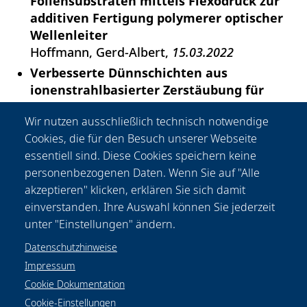
Foliensubstraten mittels Flexodruck zur
additiven Fertigung polymerer optischer
Wellenleiter
Hoffmann, Gerd-Albert
15.03.2022
Verbesserte Dünnschichten aus
ionenstrahlbasierter Zerstäubung für
ultraviolette Laseranwendungen
Wir nutzen ausschließlich technisch notwendige
Alig, Thimotheus
18.02.2022
Cookies, die für den Besuch unserer Webseite
Verfahrenstechnische Grundlagen für das
essentiell sind. Diese Cookies speichern keine
epitaxiale Rissschweißen in
personenbezogenen Daten. Wenn Sie auf "Alle
einkristallinen Nickelbasis-
akzeptieren" klicken, erklären Sie sich damit
Superlegierungen
einverstanden. Ihre Auswahl können Sie jederzeit
Rottwinkel, Boris
16.02.2022
unter "Einstellungen" ändern.
Datenschutzhinweise
Impressum
Cookie Dokumentation
Cookie-Einstellungen