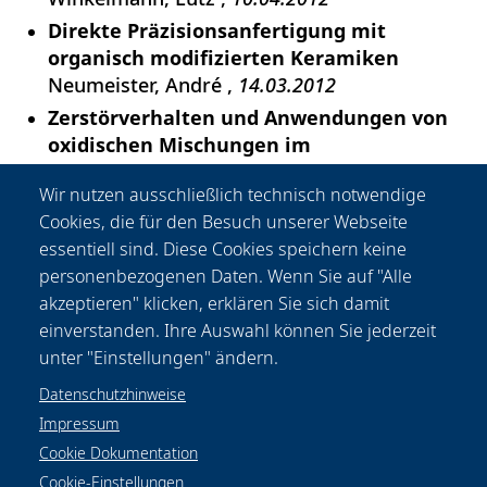
Direkte Präzisionsanfertigung mit
organisch modifizierten Keramiken
Neumeister, André
14.03.2012
Zerstörverhalten und Anwendungen von
oxidischen Mischungen im
Ultrakurzpulsbereich
Wir nutzen ausschließlich technisch notwendige
Jupé, Marco
23.01.2012
Cookies, die für den Besuch unserer Webseite
Beeinflussung der funktionellen
essentiell sind. Diese Cookies speichern keine
Eigenschaften aktorischer Nickel-Titan-
personenbezogenen Daten. Wenn Sie auf "Alle
Legierungen durch die aktiven Parameter
akzeptieren" klicken, erklären Sie sich damit
im Mikrolaserschmelzprozess
einverstanden. Ihre Auswahl können Sie jederzeit
Dudziak, Sonja
17.01.2012
unter "Einstellungen" ändern.
Datenschutzhinweise
Impressum
Cookie Dokumentation
Cookie-Einstellungen