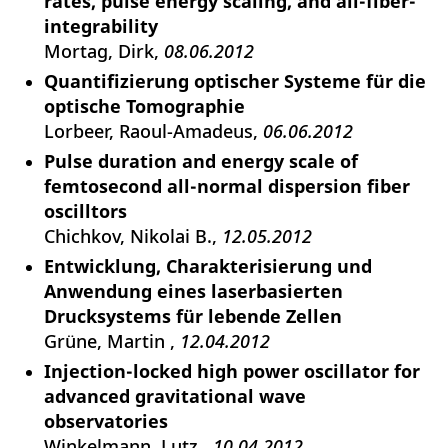
rates, pulse energy scaling, and all-fiber-
integrability
Mortag, Dirk
08.06.2012
Quantifizierung optischer Systeme für die
optische Tomographie
Lorbeer, Raoul-Amadeus
06.06.2012
Pulse duration and energy scale of
femtosecond all-normal dispersion fiber
oscilltors
Chichkov, Nikolai B.
12.05.2012
Entwicklung, Charakterisierung und
Anwendung eines laserbasierten
Drucksystems für lebende Zellen
Grüne, Martin
12.04.2012
Injection-locked high power oscillator for
advanced gravitational wave
observatories
Winkelmann, Lutz
10.04.2012