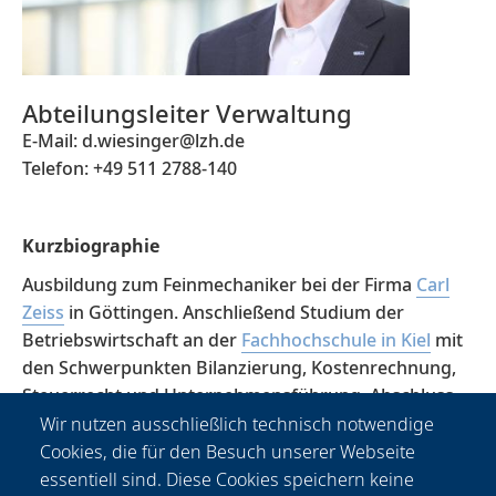
Abteilungsleiter Verwaltung
E-Mail: d.wiesinger@lzh.de
Telefon: +49 511 2788-140
Kurzbiographie
Ausbildung zum Feinmechaniker bei der Firma
Carl
Zeiss
in Göttingen. Anschließend Studium der
Betriebswirtschaft an der
Fachhochschule in Kiel
mit
den Schwerpunkten Bilanzierung, Kostenrechnung,
Steuerrecht und Unternehmensführung. Abschluss
als Diplom Betriebswirt (FH).
Wir nutzen ausschließlich technisch notwendige
Cookies, die für den Besuch unserer Webseite
essentiell sind. Diese Cookies speichern keine
Seit 1990 ist Dirk Wiesinger am Laser Zentrum