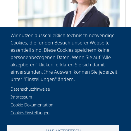
Wir nutzen ausschließlich technisch notwendige
Cookies, die für den Besuch unserer Webseite
Patricia
Fischer
essentiell sind. Diese Cookies speichern keine
Kommunikation
personenbezogenen Daten. Wenn Sie auf "Alle
+49-(0) 511 2788 156
akzeptieren" klicken, erklären Sie sich damit
presse@lzh.de
einverstanden. Ihre Auswahl können Sie jederzeit
unter "Einstellungen" ändern.
Datenschutzhinweise
Impressum
Cookie Dokumentation
Cookie-Einstellungen
Datenschutzhinweise
Rechtliches
Impressum