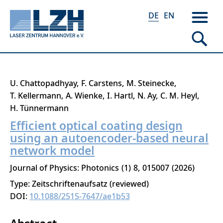
DE
EN
Direkt
U. Chattopadhyay
F. Carstens
M. Steinecke
zum
T. Kellermann
A. Wienke
I. Hartl
N. Ay
C. M. Heyl
Inhalt
H. Tünnermann
Efficient optical coating design
using an autoencoder-based neural
network model
Journal of Physics: Photonics
1
8
015007
2026
Type: Zeitschriftenaufsatz (reviewed)
DOI:
10.1088/2515-7647/ae1b53