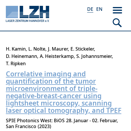
DE
EN
Direkt
H. Kamin
L. Nolte
J. Maurer
E. Stickeler
zum
D. Heinemann
A. Heisterkamp
S. Johannsmeier
Inhalt
T. Ripken
Correlative imaging and
quantification of the tumor
microenvironment of triple-
negative-breast-cancer using
lightsheet microscopy, scanning
laser optical tomography, and TPEF
SPIE Photonics West: BiOS
28. Januar - 02. Februar
San Francisco
2023