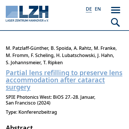
DE
EN
Direkt
M. Patzlaff-Günther
B. Spoida
A. Rahtz
M. Franke
zum
M. Fromm
F. Scheling
H. Lubatschowski
J. Hahn
Inhalt
S. Johannsmeier
T. Ripken
Partial lens refilling to preserve lens
accommodation after cataract
surgery
SPIE Photonics West: BiOS
27.-28. Januar
San Francisco
2024
Type: Konferenzbeitrag
Abstract