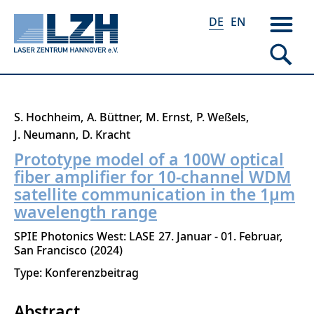
DE
EN
Direkt
S. Hochheim
A. Büttner
M. Ernst
P. Weßels
zum
J. Neumann
D. Kracht
Inhalt
Prototype model of a 100W optical
fiber amplifier for 10-channel WDM
satellite communication in the 1μm
wavelength range
SPIE Photonics West: LASE
27. Januar - 01. Februar
San Francisco
2024
Type: Konferenzbeitrag
Abstract