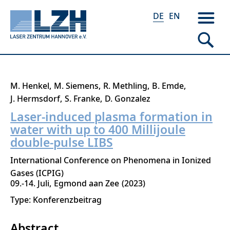
DE
EN
Direkt
M. Henkel
M. Siemens
R. Methling
B. Emde
zum
J. Hermsdorf
S. Franke
D. Gonzalez
Inhalt
Laser-induced plasma formation in
water with up to 400 Millijoule
double-pulse LIBS
International Conference on Phenomena in Ionized
Gases (ICPIG)
09.-14. Juli
Egmond aan Zee
2023
Type: Konferenzbeitrag
Abstract