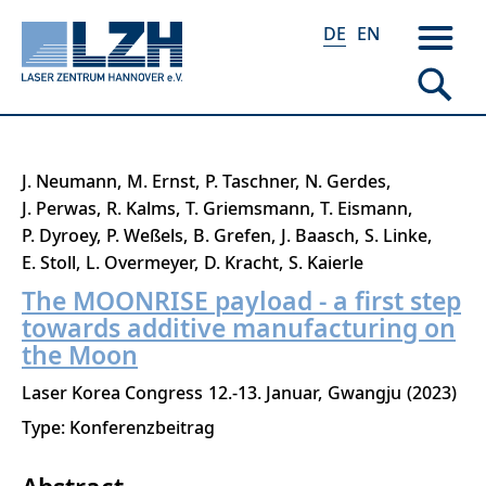
DE
EN
Direkt
J. Neumann
M. Ernst
P. Taschner
N. Gerdes
zum
J. Perwas
R. Kalms
T. Griemsmann
T. Eismann
Inhalt
P. Dyroey
P. Weßels
B. Grefen
J. Baasch
S. Linke
E. Stoll
L. Overmeyer
D. Kracht
S. Kaierle
The MOONRISE payload - a first step
towards additive manufacturing on
the Moon
Laser Korea Congress
12.-13. Januar
Gwangju
2023
Type: Konferenzbeitrag