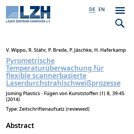
DE
EN
Direkt
V. Wippo
R. Stähr
P. Brede
P. Jäschke
H. Haferkamp
zum
Pyrometrische
Inhalt
Temperaturüberwachung für
flexible scannerbasierte
Laserdurchstrahlschweißprozesse
Joining Plastics - Fügen von Kunststoffen
1
8
39-45
2014
Type: Zeitschriftenaufsatz (reviewed)
Abstract