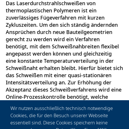
Das Laserdurchstrahlschweißen von
thermoplastischen Polymeren ist ein
zuverlässiges Fügeverfahren mit kurzen
Zykluszeiten. Um den sich ständig ändernden
Ansprüchen durch neue Bauteilgeometrien
gerecht zu werden wird ein Verfahren
benötigt, mit dem Schweißnahbreiten flexibel
angepasst werden können und gleichzeitig
eine konstante Temperaturverteilung in der
Schweißnaht erhalten bleibt. Hierfür bietet sich
das Schweißen mit einer quasi-stationären
Intensitätsverteilung an. Zur Erhöhung der
Akzeptanz dieses Schweißverfahrens wird eine
Online-Prozesskontrolle benötigt, welche
mittels einer prozessbegleitenden Detektion
Wir nutzen ausschließlich technisch notwendige
der Wärmestrahlung umsetzbar wäre und
Cookies, die für den Besuch unserer Webseite
Rückschlüsse auf Änderungen der Füge-
essentiell sind. Diese Cookies speichern keine
nahttemperatur zulässt. Diese wurde mit