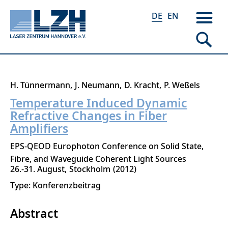
DE
EN
Direkt
H. Tünnermann
J. Neumann
D. Kracht
P. Weßels
zum
Temperature Induced Dynamic
Inhalt
Refractive Changes in Fiber
Amplifiers
EPS-QEOD Europhoton Conference on Solid State,
Fibre, and Waveguide Coherent Light Sources
26.-31. August
Stockholm
2012
Type: Konferenzbeitrag
Abstract