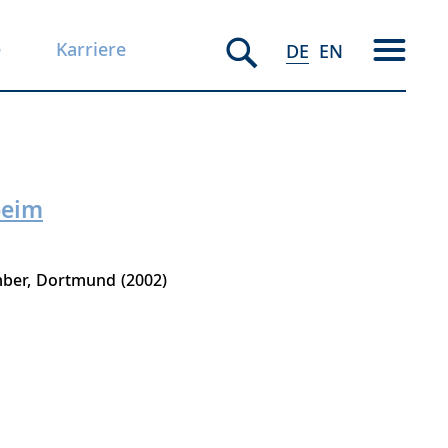
e
Karriere
DE
EN
beim
mber
Dortmund
2002