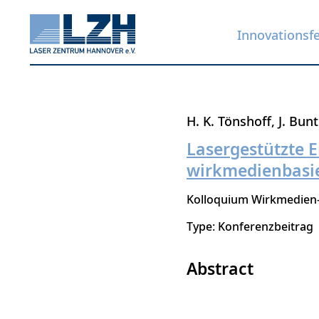
Innovationsf
Direkt
H. K. Tönshoff
J. Bun
zum
Lasergestützte 
Inhalt
wirkmedienbasi
Kolloquium Wirkmedien
Type: Konferenzbeitrag
Abstract