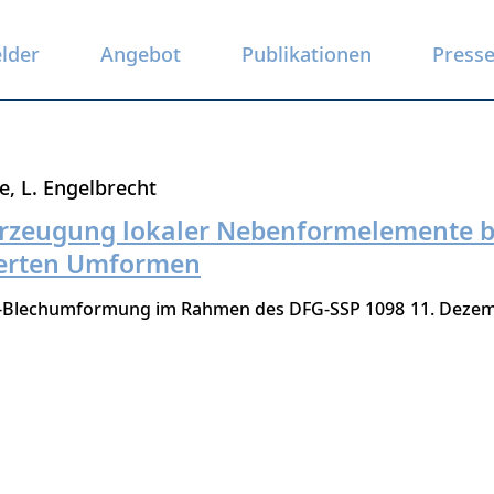
elder
Angebot
Publikationen
Press
te
L. Engelbrecht
Erzeugung lokaler Nebenformelemente 
erten Umformen
-Blechumformung im Rahmen des DFG-SSP 1098
11. Deze