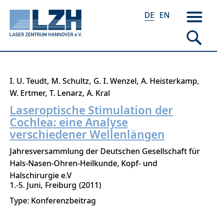
DE
EN
Direkt
I. U. Teudt
M. Schultz
G. I. Wenzel
A. Heisterkamp
zum
W. Ertmer
T. Lenarz
A. Kral
Inhalt
Laseroptische Stimulation der
Cochlea: eine Analyse
verschiedener Wellenlängen
Jahresversammlung der Deutschen Gesellschaft für
Hals-Nasen-Ohren-Heilkunde, Kopf- und
Halschirurgie e.V
1.-5. Juni
Freiburg
2011
Type: Konferenzbeitrag