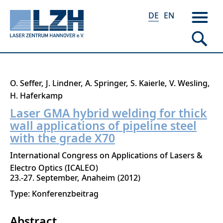
DE
EN
Direkt
O. Seffer
J. Lindner
A. Springer
S. Kaierle
V. Wesling
zum
H. Haferkamp
Inhalt
Laser GMA hybrid welding for thick
wall applications of pipeline steel
with the grade X70
International Congress on Applications of Lasers &
Electro Optics (ICALEO)
23.-27. September
Anaheim
2012
Type: Konferenzbeitrag
Abstract