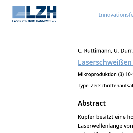
Innovationsf
Direkt
C. Rüttimann
U. Dürr
zum
Laserschweißen
Inhalt
Mikroproduktion
3
10-
Type: Zeitschriftenaufsa
Abstract
Kupfer besitzt eine h
Laserwellenlänge von