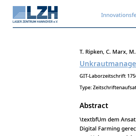
Innovationsf
Direkt
T. Ripken
C. Marx
M.
zum
Unkrautmanagem
Inhalt
GIT-Laborzeitschrift
175
Type: Zeitschriftenaufsa
Abstract
\textbfUm dem Ansatz
Digital Farming gere