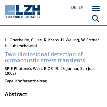
DE
EN
Direkt
U. Oberheide
C. Lee
R. Krebs
H. Welling
W. Ertmer
zum
H. Lubatschowski
Inhalt
Two-diminsional detection of
optoacoustic stress transients
SPIE Photonics West: BiOS
19.-25. Januar
San Jose
2002
Type: Konferenzbeitrag
Abstract