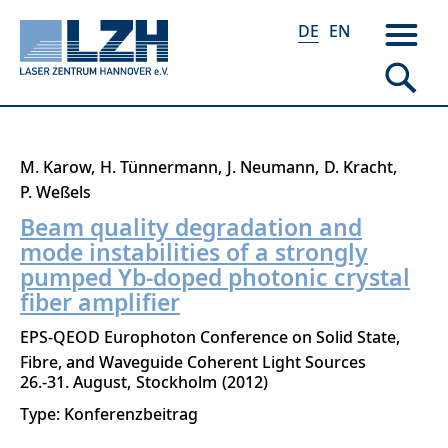
DE
EN
Direkt
M. Karow
H. Tünnermann
J. Neumann
D. Kracht
zum
P. Weßels
Inhalt
Beam quality degradation and
mode instabilities of a strongly
pumped Yb-doped photonic crystal
fiber amplifier
EPS-QEOD Europhoton Conference on Solid State,
Fibre, and Waveguide Coherent Light Sources
26.-31. August
Stockholm
2012
Type: Konferenzbeitrag