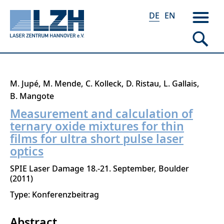
DE
EN
Direkt
M. Jupé
M. Mende
C. Kolleck
D. Ristau
L. Gallais
zum
B. Mangote
Inhalt
Measurement and calculation of
ternary oxide mixtures for thin
films for ultra short pulse laser
optics
SPIE Laser Damage
18.-21. September
Boulder
2011
Type: Konferenzbeitrag
Abstract