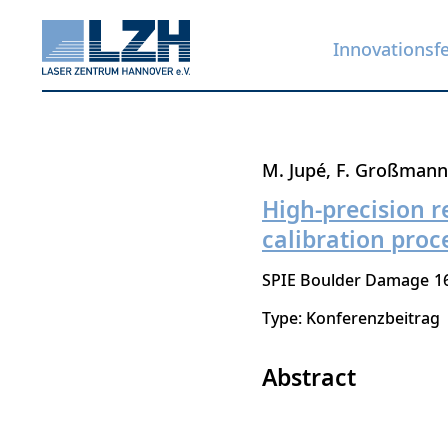
Innovationsf
Direkt
M. Jupé
F. Großmann
zum
High-precision 
Inhalt
calibration proc
SPIE Boulder Damage
1
Type: Konferenzbeitrag
Abstract