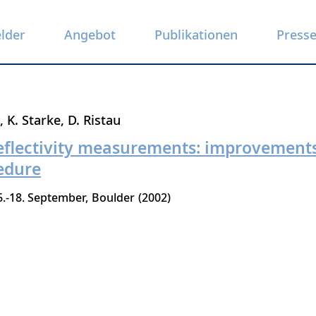
elder
Angebot
Publikationen
Press
K. Starke
D. Ristau
reflectivity measurements: improvements
edure
6.-18. September
Boulder
2002