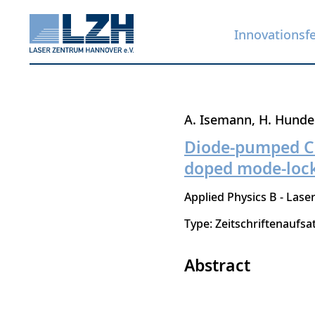
Innovationsf
Direkt
A. Isemann
H. Hunde
zum
Diode-pumped Cr:
Inhalt
doped mode-lock
Applied Physics B - Lase
Type: Zeitschriftenaufsa
Abstract