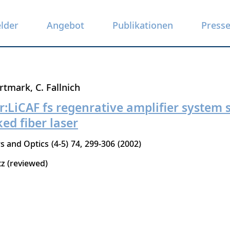
elder
Angebot
Publikationen
Press
rtmark
C. Fallnich
LiCAF fs regenrative amplifier system 
ed fiber laser
rs and Optics
4-5
74
299-306
2002
tz (reviewed)