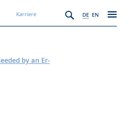
e
Karriere
DE
EN
seeded by an Er-