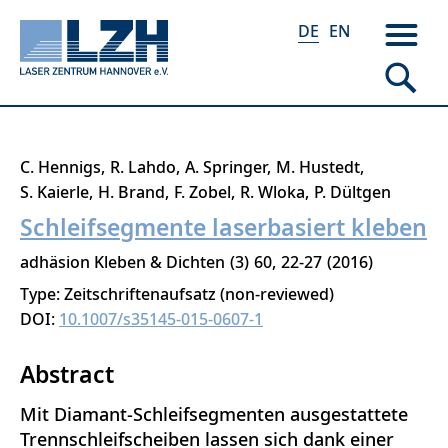
DE
EN
Direkt
C. Hennigs
R. Lahdo
A. Springer
M. Hustedt
zum
S. Kaierle
H. Brand
F. Zobel
R. Wloka
P. Dültgen
Inhalt
Schleifsegmente laserbasiert kleben
adhäsion Kleben & Dichten
3
60
22-27
2016
Type: Zeitschriftenaufsatz (non-reviewed)
DOI:
10.1007/s35145-015-0607-1
Abstract
Mit Diamant-Schleifsegmenten ausgestattete
Trennschleifscheiben lassen sich dank einer