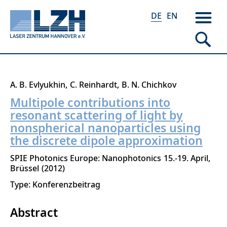
DE
EN
Direkt
A. B. Evlyukhin
C. Reinhardt
B. N. Chichkov
zum
Multipole contributions into
Inhalt
resonant scattering of light by
nonspherical nanoparticles using
the discrete dipole approximation
SPIE Photonics Europe: Nanophotonics
15.-19. April
Brüssel
2012
Type: Konferenzbeitrag
Abstract