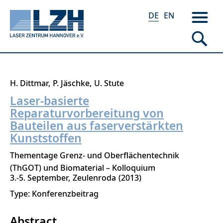
DE
EN
Direkt
H. Dittmar
P. Jäschke
U. Stute
zum
Laser-basierte
Inhalt
Reparaturvorbereitung von
Bauteilen aus faserverstärkten
Kunststoffen
Thementage Grenz- und Oberflächentechnik
(ThGOT) und Biomaterial – Kolloquium
3.-5. September
Zeulenroda
2013
Type: Konferenzbeitrag
Abstract