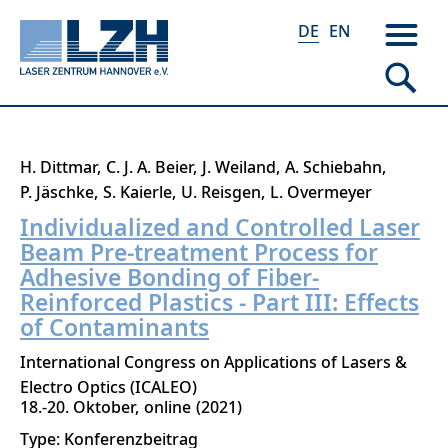
DE
EN
Direkt
H. Dittmar
C. J. A. Beier
J. Weiland
A. Schiebahn
zum
P. Jäschke
S. Kaierle
U. Reisgen
L. Overmeyer
Inhalt
Individualized and Controlled Laser
Beam Pre-treatment Process for
Adhesive Bonding of Fiber-
Reinforced Plastics - Part III: Effects
of Contaminants
International Congress on Applications of Lasers &
Electro Optics (ICALEO)
18.-20. Oktober
online
2021
Type: Konferenzbeitrag