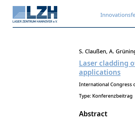
Innovationsf
Direkt
S. Claußen
A. Grünin
zum
Laser cladding o
Inhalt
applications
International Congress o
Type: Konferenzbeitrag
Abstract