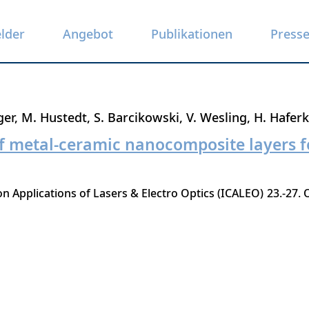
elder
Angebot
Publikationen
Press
ger
M. Hustedt
S. Barcikowski
V. Wesling
H. Hafer
f metal-ceramic nanocomposite layers f
n Applications of Lasers & Electro Optics (ICALEO)
23.-27.