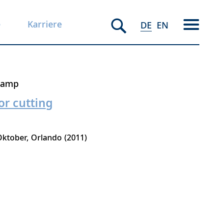
e
Karriere
DE
EN
kamp
or cutting
 Oktober
Orlando
2011