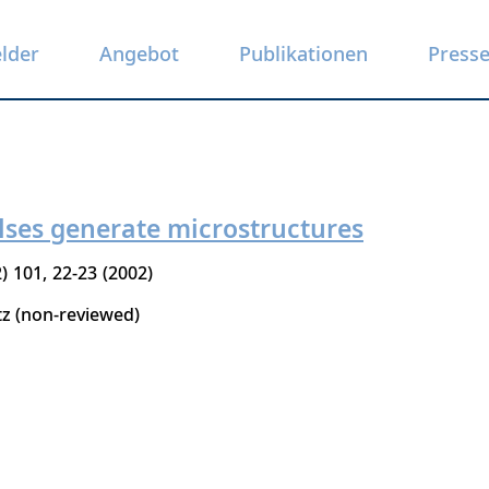
elder
Angebot
Publikationen
Press
ses generate microstructures
2
101
22-23
2002
tz (non-reviewed)