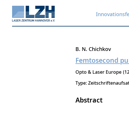
Innovationsf
Direkt
B. N. Chichkov
zum
Femtosecond pul
Inhalt
Opto & Laser Europe
1
Type: Zeitschriftenaufsa
Abstract