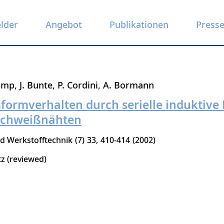
elder
Angebot
Publikationen
Press
amp
J. Bunte
P. Cordini
A. Bormann
formverhalten durch serielle indukti
lschweißnähten
d Werkstofftechnik
7
33
410-414
2002
tz (reviewed)