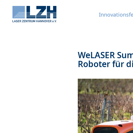
Innovationsf
Direkt
WeLASER Sum
zum
Roboter für d
Inhalt