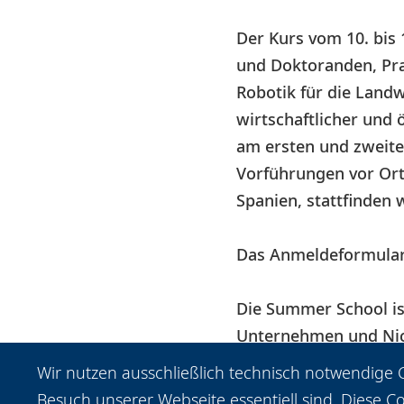
Der Kurs vom 10. bis 
und Doktoranden, Prak
Robotik für die Landwi
wirtschaftlicher und
am ersten und zweiten
Vorführungen vor Ort
Spanien, stattfinden 
Das Anmeldeformular
Die Summer School is
Unternehmen und Nic
zusammenbringt, daru
Wir nutzen ausschließlich technisch notwendige C
Besuch unserer Webseite essentiell sind. Diese C