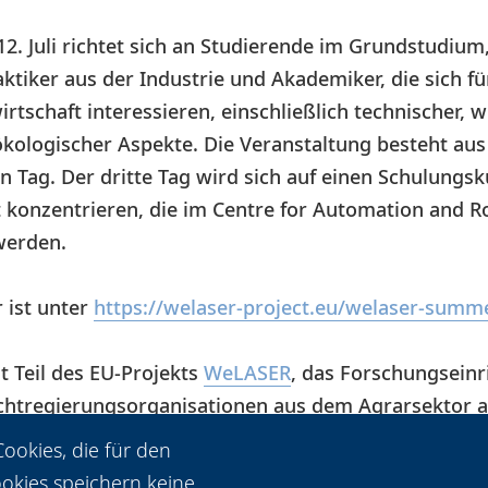
12. Juli richtet sich an Studierende im Grundstudiu
tiker aus der Industrie und Akademiker, die sich für
rtschaft interessieren, einschließlich technischer, w
 ökologischer Aspekte. Die Veranstaltung besteht au
 Tag. Der dritte Tag wird sich auf einen Schulungs
 konzentrieren, die im Centre for Automation and Ro
werden.
 ist unter
https://welaser-project.eu/welaser-summ
t Teil des EU-Projekts
WeLASER
, das Forschungseinr
htregierungsorganisationen aus dem Agrarsektor a
nter auch das Laser Zentrum Hannover e.V. (LZH).
ookies, die für den
ookies speichern keine