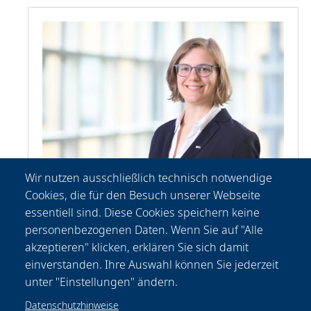
Wir nutzen ausschließlich technisch notwendige
Cookies, die für den Besuch unserer Webseite
Patricia
Fischer
essentiell sind. Diese Cookies speichern keine
Kommunikation
personenbezogenen Daten. Wenn Sie auf "Alle
+49-(0) 511 2788 156
akzeptieren" klicken, erklären Sie sich damit
presse@lzh.de
einverstanden. Ihre Auswahl können Sie jederzeit
unter "Einstellungen" ändern.
Datenschutzhinweise