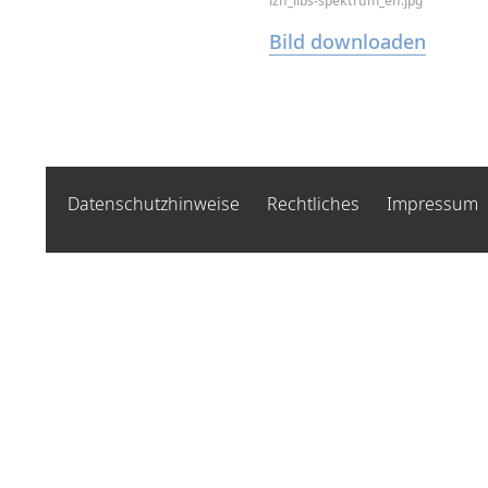
lzh_libs-spektrum_en.jpg
Bild downloaden
Datenschutzhinweise
Rechtliches
Impressum