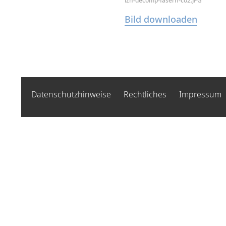
lzh-decomp-fasern-co2.JPG
Bild downloaden
Datenschutzhinweise
Rechtliches
Impressum