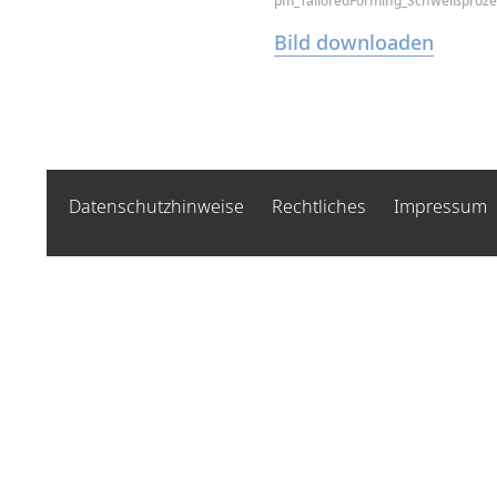
pm_TailoredForming_Schweißproze
Bild downloaden
Datenschutzhinweise
Rechtliches
Impressum