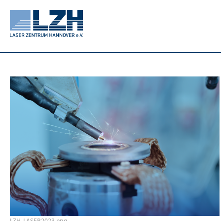
Direkt
zum
Inhalt
LZH_LASER2023.png